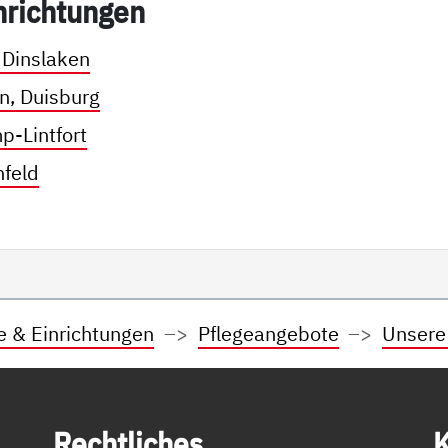
n­rich­tun­gen
 Dinslaken
n, Duisburg
p-Lintfort
nfeld
e & Einrichtungen
Pflegeangebote
Unsere
Recht­li­ches
K