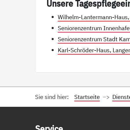
Un­se­re Ta­gespf­le­ge­ei
Wilhelm-Lantermann-Haus,
Seniorenzentrum Innenhafe
Seniorenzentrum Stadt Kam
Karl-Schröder-Haus, Lange
Sie sind hier:
Startseite
Dienst
Service Informationen
Ser­vice