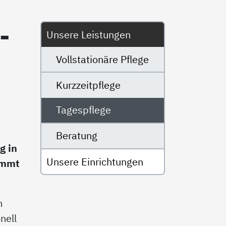
Untermenü
­
Unsere Leistungen
Vollstationäre Pflege
Kurzzeitpflege
Tagespflege
Beratung
g in
Unsere Einrichtungen
ommt
m
nell