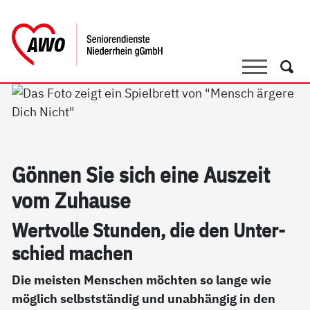
springen
AWO Bezirksverband Niederrhein e.V. 
Link zu Home
Suche
Such
Gön­nen Sie sich ei­ne Aus­zeit
vom Zu­hau­se
Wert­vol­le Stun­den, die den Un­ter­
schied ma­chen
Die meisten Menschen möchten so lange wie
möglich selbstständig und unabhängig in den