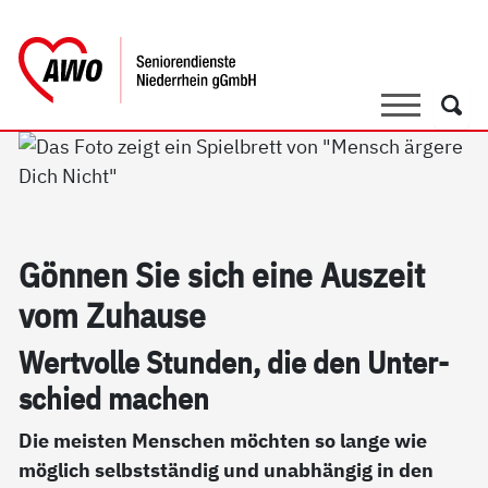
springen
AWO Bezirksverband Niederrhein e.V. 
Link zu Home
Suche
Such
Gön­nen Sie sich ei­ne Aus­zeit
vom Zu­hau­se
Wert­vol­le Stun­den, die den Un­ter­
schied ma­chen
Die meisten Menschen möchten so lange wie
möglich selbstständig und unabhängig in den