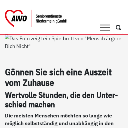
springen
AWO Bezirksverband Niederrhein e.V. 
Link zu Home
Suche
Such
Gön­nen Sie sich ei­ne Aus­zeit
vom Zu­hau­se
Wert­vol­le Stun­den, die den Un­ter­
schied ma­chen
Die meisten Menschen möchten so lange wie
möglich selbstständig und unabhängig in den