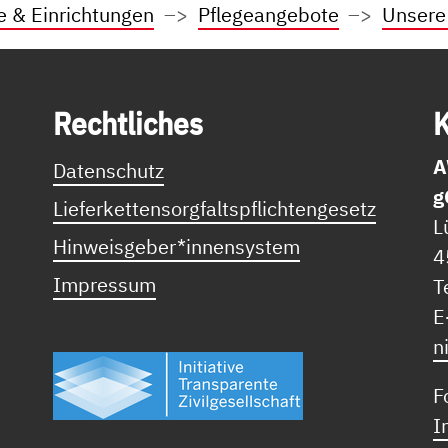
e & Einrichtungen
Pflegeangebote
Unsere
Recht­li­ches
K
A
Datenschutz
g
Lieferkettensorgfaltspflichtengesetz
L
Hinweisgeber*innensystem
4
Impressum
T
E
n
F
I