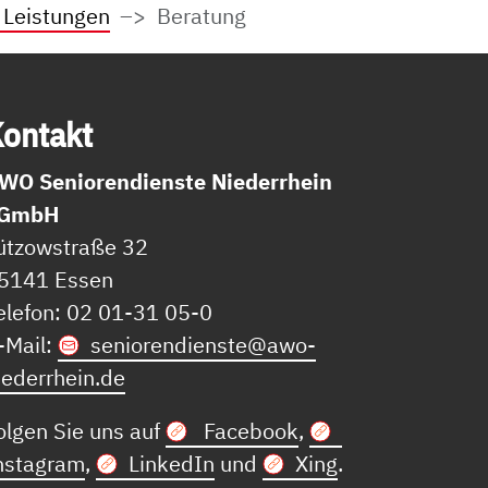
 Leistungen
Beratung
on­takt
WO Seniorendienste Niederrhein
GmbH
ützowstraße 32
5141 Essen
elefon: 02 01-31 05-0
-Mail:
seniorendienste@
awo-
iederrhein.de
olgen Sie uns auf
Facebook
,
nstagram
,
LinkedIn
und
Xing
.