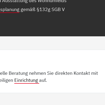
en Ausstattung des Wohnumfelds
gsplanung
gemäß §132g SGB V
duelle Beratung nehmen Sie direkten Kontakt mit
eiligen
Einrichtung
auf.