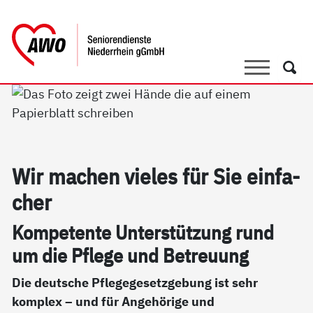
springen
AWO Bezirksverband Niederrhein e.V. 
Link zu Home
Suche
Such
Wir ma­chen vie­les für Sie ein­fa­
cher
Kom­pe­ten­te Un­ter­stüt­zung rund
um die Pf­le­ge und Be­t­reu­ung
Die deutsche Pflegegesetzgebung ist sehr
komplex – und für Angehörige und