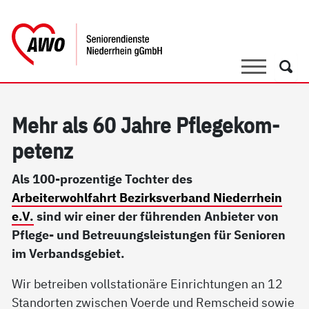
springen
AWO Bezirksverband Niederrhein e.V. 
Link zu Home
Suche
Such
Mehr als 60 Jah­re Pf­le­ge­kom­
pe­tenz
Als 100-prozentige Tochter des
Arbeiterwohlfahrt Bezirksverband Niederrhein
e.V.
sind wir einer der führenden Anbieter von
Pflege- und Betreuungsleistungen für Senioren
im Verbandsgebiet.
Wir betreiben vollstationäre Einrichtungen an 12
Standorten zwischen Voerde und Remscheid sowie