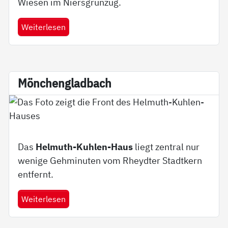
Wiesen im Niersgrünzug.
Weiterlesen
Mön­chen­g­lad­bach
Das
Helmuth-Kuhlen-Haus
liegt zentral nur
wenige Gehminuten vom Rheydter Stadtkern
entfernt.
Weiterlesen