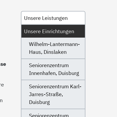
Untermenü
Unsere Leistungen
Unsere Einrichtungen
Wilhelm-Lantermann-
Haus, Dinslaken
sse
Seniorenzentrum
Innenhafen, Duisburg
re
Seniorenzentrum Karl-
Jarres-Straße,
en
Duisburg
Seniorenzentrum