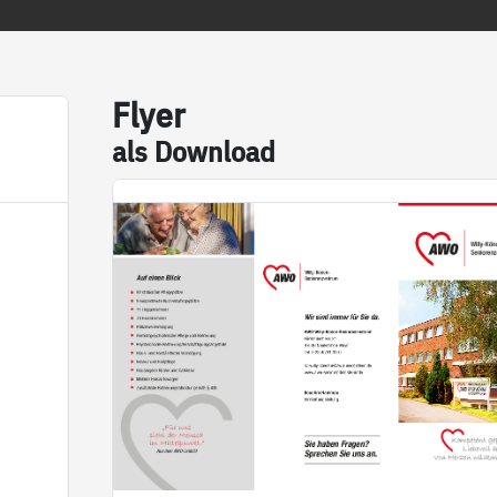
Fly­er
als Down­load