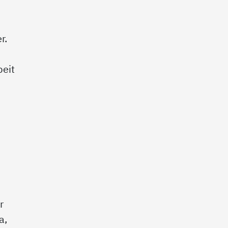
r.
beit
r
a,