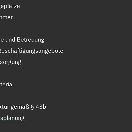
geplätze
immer
ge und Betreuung
 Beschäftigungsangebote
rsorgung
teria
uktur gemäß § 43b
gsplanung