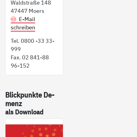
Waldstraße 148
47447 Moers
E-Mail
schreiben
Tel. 0800 -33 33-
999
Fax. 02 841-88
96-152
Blick­punk­te De­
menz
als Down­load