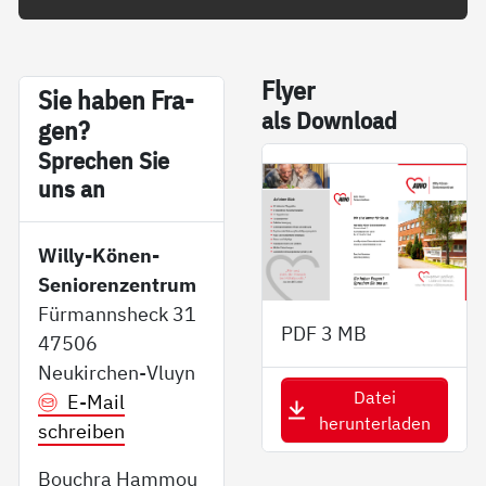
Fly­er
Sie ha­ben Fra­
als Down­load
gen?
Sp­re­chen Sie
uns an
Willy-Könen-
Seniorenzentrum
Fürmannsheck 31
PDF
3 MB
47506
Neukirchen-Vluyn
Datei
E-Mail
herunterladen
schreiben
Bouchra Hammou