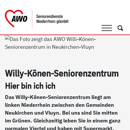
springen
AWO Bezirksverband Niederrhein e.V. 
Link zu Home
Suche
Such
Wil­ly-Kö­nen-Se­nio­ren­zen­trum
Hier bin ich ich
Das Willy-Könen-Seniorenzentrum liegt am
linken Niederrhein zwischen den Gemeinden
Neukirchen und Vluyn. Bei uns sind Sie mitten
im Grünen. Gleichzeitig leben Sie in einem ganz
normalen Viertel und haben mit Supermarkt,