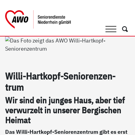
springen
AWO Bezirksverband Niederrhein e.V. 
Link zu Home
Suche
Such
Wil­li-Hart­kopf-Se­nio­ren­zen­
trum
Wir sind ein jun­ges Haus, aber tief
ver­wur­zelt in un­se­rer Ber­gi­schen
Hei­mat
Das Willi-Hartkopf-Seniorenzentrum gibt es erst