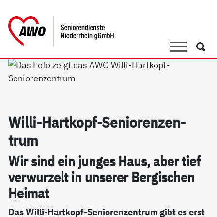
springen
AWO Bezirksverband Niederrhein e.V. 
Link zu Home
Suche
Such
Wil­li-Hart­kopf-Se­nio­ren­zen­
trum
Wir sind ein jun­ges Haus, aber tief
ver­wur­zelt in un­se­rer Ber­gi­schen
Hei­mat
Das Willi-Hartkopf-Seniorenzentrum gibt es erst