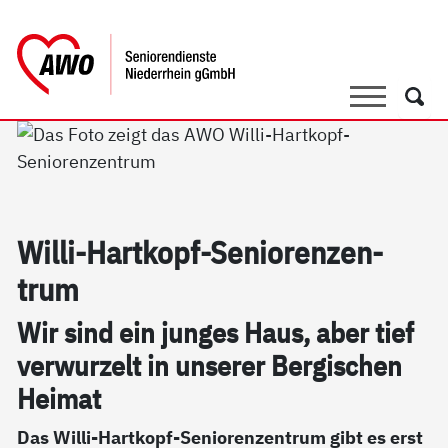
springen
AWO Bezirksverband Niederrhein e.V. 
Link zu Home
Suche
Such
Wil­li-Hart­kopf-Se­nio­ren­zen­
trum
Wir sind ein jun­ges Haus, aber tief
ver­wur­zelt in un­se­rer Ber­gi­schen
Hei­mat
Das Willi-Hartkopf-Seniorenzentrum gibt es erst