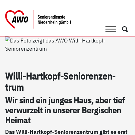
springen
AWO Bezirksverband Niederrhein e.V. 
Link zu Home
Suche
Such
Wil­li-Hart­kopf-Se­nio­ren­zen­
trum
Wir sind ein jun­ges Haus, aber tief
ver­wur­zelt in un­se­rer Ber­gi­schen
Hei­mat
Das Willi-Hartkopf-Seniorenzentrum gibt es erst