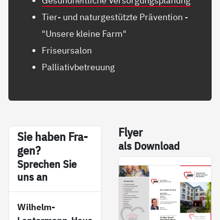
Gesundheitliche Versorgungsplanung
Tier- und naturgestützte Prävention -
"Unsere kleine Farm"
Friseursalon
Palliativbetreuung
Fly­er
Sie ha­ben Fra­
als Down­load
gen?
Sp­re­chen Sie
uns an
Wilhelm-