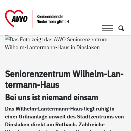
springen
AWO Bezirksverband Niederrhein e.V.
Link zu Home
Suche
Such
Se­nio­ren­zen­trum Wil­helm-Lan­
ter­mann-Haus
Bei uns ist nie­mand ein­sam
Das Wilhelm-Lantermann-Haus liegt ruhig in
einer Grünanlage unweit des Stadtzentrums von
Dinslaken direkt am Rotbach. Zahlreiche