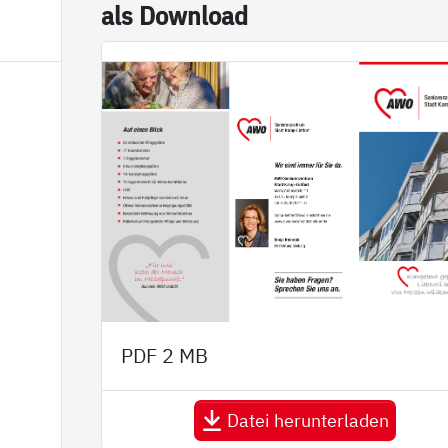
als Down­load
PDF
2 MB
Datei herunterladen