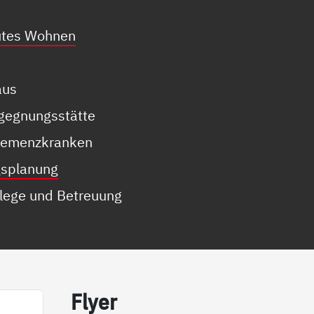
utes Wohnen
aus
egegnungsstätte
Demenzkranken
gsplanung
Pflege und Betreuung
Fly­er