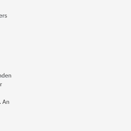
ers
enden
r
. An