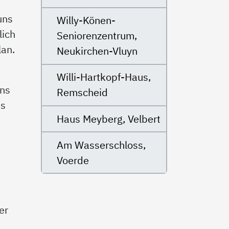
e
uns
Willy-Könen-
lich
Seniorenzentrum,
lan.
Neukirchen-Vluyn
Willi-Hartkopf-Haus,
uns
Remscheid
ns
Haus Meyberg, Velbert
Am Wasserschloss,
Voerde
er