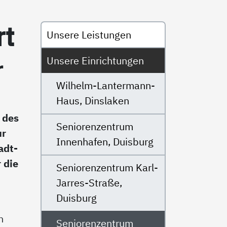
Untermenü
rt
Unsere Leistungen
Unsere Einrichtungen
r
Wilhelm-Lantermann-
Haus, Dinslaken
 des
Seniorenzentrum
ur
Innenhafen, Duisburg
adt-
 die
Seniorenzentrum Karl-
Jarres-Straße,
Duisburg
n
Seniorenzentrum