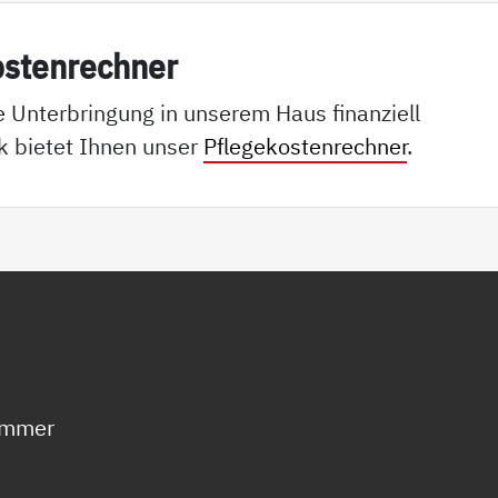
os­ten­rech­ner
e Unterbringung in unserem Haus finanziell
k bietet Ihnen unser
Pflegekostenrechner
.
zimmer