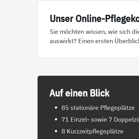
Un­ser On­li­ne-Pf­le­ge­k
Sie möchten wissen, wie sich di
auswirkt? Einen ersten Überblic
Auf ei­nen Blick
85 stationäre Pflegeplätze
71 Einzel- sowie 7 Doppel
8 Kurzzeitpflegeplätze