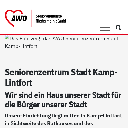
springen
AWO Bezirksverband Niederrhein e.V. 
Link zu Home
Suche
Such
Se­nio­ren­zen­trum Stadt Kamp-
Lint­fort
Wir sind ein Haus un­se­rer Stadt für
die Bür­ger un­se­rer Stadt
Unsere Einrichtung liegt mitten in Kamp-Lintfort,
in Sichtweite des Rathauses und des