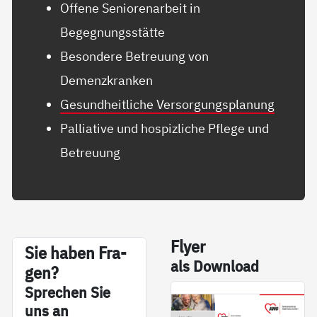
Offene Seniorenarbeit in
Begegnungsstätte
Besondere Betreuung von
Demenzkranken
Gesundheitliche Versorgungsplanung
Palliative und hospizliche Pflege und
Betreuung
Fly­er
Sie ha­ben Fra­
als Down­load
gen?
Sp­re­chen Sie
uns an