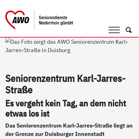
springen
AWO Bezirksverband Niederrhein e.V. 
Link zu Home
Suche
Such
Se­nio­ren­zen­trum Karl-Jar­res-
Stra­ße
Es ver­geht kein Tag, an dem nicht
et­was los ist
Das Seniorenzentrum Karl-Jarres-Straße liegt an
der Grenze zur Duisburger Innenstadt