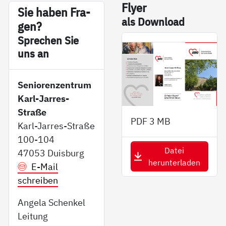
Fly­er
Sie ha­ben Fra­
als Down­load
gen?
Sp­re­chen Sie
uns an
Seniorenzentrum
Karl-Jarres-
Straße
PDF
3 MB
Karl-Jarres-Straße
100-104
Datei
47053 Duisburg
herunterladen
E-Mail
schreiben
Angela Schenkel
Leitung