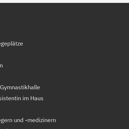
egeplätze
n
 Gymnastikhalle
sistentin im Haus
legern und -medizinern