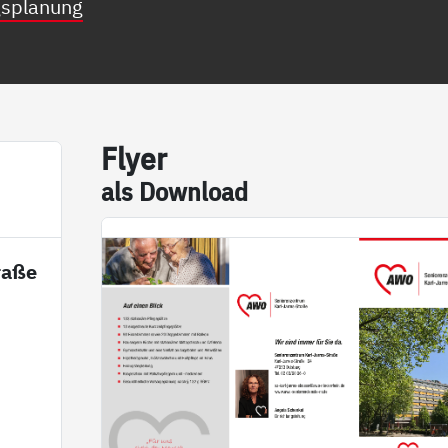
gsplanung
Fly­er
als Down­load
raße