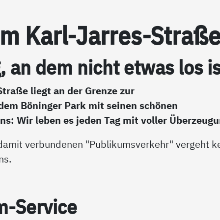
rum Karl-Jar­res-Stra­ß
, an dem nicht et­was los is
traße liegt an der Grenze zur
dem Böninger Park mit seinen schönen
s: Wir leben es jeden Tag mit voller Überzeugu
damit verbundenen "Publikumsverkehr" vergeht k
ns.
um-Ser­vice