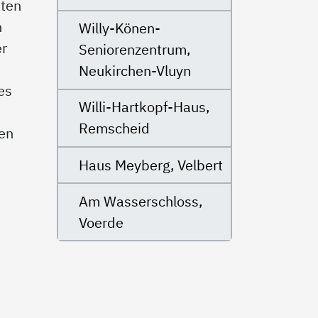
äten
n
Willy-Könen-
er
Seniorenzentrum,
Neukirchen-Vluyn
es
Willi-Hartkopf-Haus,
Remscheid
nen
Haus Meyberg, Velbert
Am Wasserschloss,
Voerde