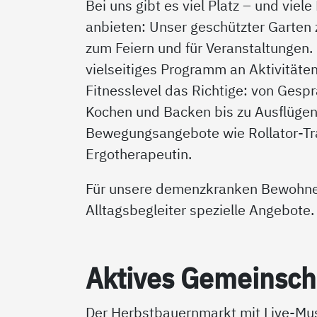
Bei uns gibt es viel Platz – und viele
anbieten: Unser geschützter Garten
zum Feiern und für Veranstaltungen
vielseitiges Programm an Aktivitäte
Fitnesslevel das Richtige: von Ges
Kochen und Backen bis zu Ausflügen
Bewegungsangebote wie Rollator-Tra
Ergotherapeutin.
Für unsere demenzkranken Bewohner
Alltagsbegleiter spezielle Angebote.
Ak­ti­ves Ge­mein­sch
Der Herbstbauernmarkt mit Live-Mus