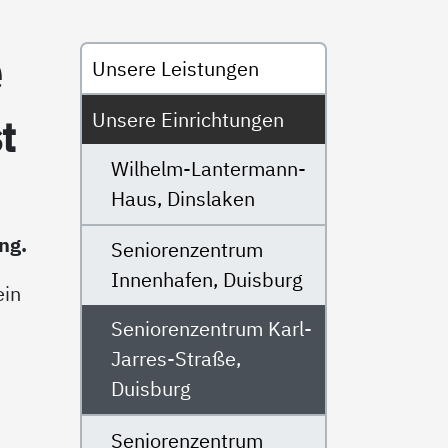
Untermenü
e
Unsere Leistungen
Unsere Einrichtungen
t
Wilhelm-Lantermann-
Haus, Dinslaken
ng.
Seniorenzentrum
Innenhafen, Duisburg
ein
Seniorenzentrum Karl-
Jarres-Straße,
Duisburg
Seniorenzentrum