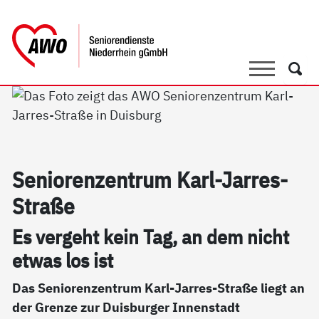
springen
AWO Bezirksverband Niederrhein e.V. 
Link zu Home
Suche
Such
Se­nio­ren­zen­trum Karl-Jar­res-
Stra­ße
Es ver­geht kein Tag, an dem nicht
et­was los ist
Das Seniorenzentrum Karl-Jarres-Straße liegt an
der Grenze zur Duisburger Innenstadt