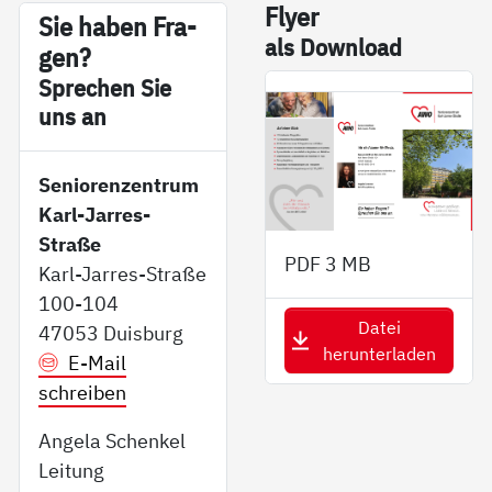
Fly­er
Sie ha­ben Fra­
als Down­load
gen?
Sp­re­chen Sie
uns an
Seniorenzentrum
Karl-Jarres-
Straße
PDF
3 MB
Karl-Jarres-Straße
100-104
Datei
47053 Duisburg
herunterladen
E-Mail
schreiben
Angela Schenkel
Leitung