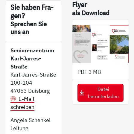
Fly­er
Sie ha­ben Fra­
als Down­load
gen?
Sp­re­chen Sie
uns an
Seniorenzentrum
Karl-Jarres-
Straße
PDF
3 MB
Karl-Jarres-Straße
100-104
Datei
47053 Duisburg
herunterladen
E-Mail
schreiben
Angela Schenkel
Leitung