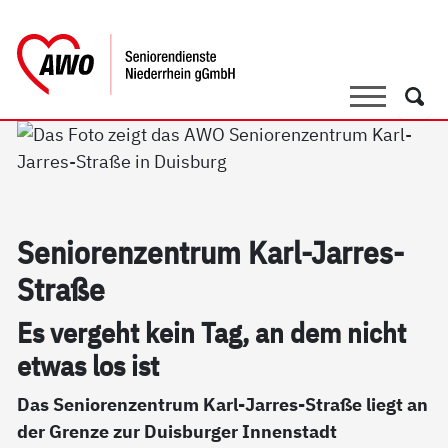
springen
AWO Bezirksverband Niederrhein e.V. 
Link zu Home
Suche
Such
Se­nio­ren­zen­trum Karl-Jar­res-
Stra­ße
Es ver­geht kein Tag, an dem nicht
et­was los ist
Das Seniorenzentrum Karl-Jarres-Straße liegt an
der Grenze zur Duisburger Innenstadt