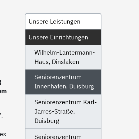
Untermenü
Unsere Leistungen
Unsere Einrichtungen
Wilhelm-Lantermann-
Haus, Dinslaken
Seniorenzentrum
g
Innenhafen, Duisburg
dem
Seniorenzentrum Karl-
Jarres-Straße,
.
Duisburg
ses
Seniorenzentrum