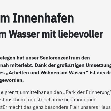
um In­nen­ha­fen
 Was­ser mit lie­be­vol­ler
gelegen hat unser Seniorenzentrum den
tnah miterlebt. Dank der großartigen Umsetzun
des „Arbeiten und Wohnen am Wasser“ ist aus 
n geworden.
 grenzt unmittelbar an den „Park der Erinnerung“
istorischem Industriecharme und moderner
ustür macht das ganz besondere Flair unseres Hau