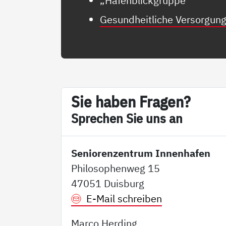
„Hafenblickgruppe“
Gesundheitliche Versorgun
Sie ha­ben Fra­gen?
Sp­re­chen Sie uns an
Seniorenzentrum Innenhafen
Philosophenweg 15
47051 Duisburg
E-Mail schreiben
Marco Herding