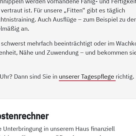
chnippeln werden vorhandene Fähig- und Fertigkei
vertraut ist. Für unsere „Fitten“ gibt es täglich
tnistraining. Auch Ausflüge – zum Beispiel zu de
elmäßig an.
 schwerst mehrfach beeinträchtigt oder im Wach
genheit, Nähe und Zuwendung – und bekommen si
 Uhr? Dann sind Sie in
unserer Tagespflege
richtig.
os­ten­rech­ner
e Unterbringung in unserem Haus finanziell