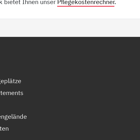
k bietet Ihnen unser
Pflegekostenrechner
.
geplätze
rtements
fengelände
äten