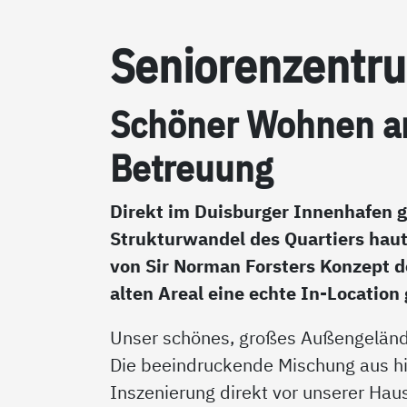
Se­nio­ren­zen­tr
Sc­hö­ner Woh­nen am
Be­t­reu­ung
Direkt im Duisburger Innenhafen 
Strukturwandel des Quartiers hau
von Sir Norman Forsters Konzept 
alten Areal eine echte In-Locatio
Unser schönes, großes Außengelände
Die beeindruckende Mischung aus h
Inszenierung direkt vor unserer Ha