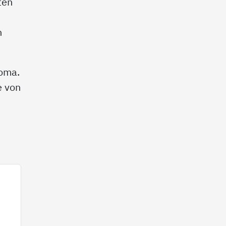
ten
n
koma.
e von