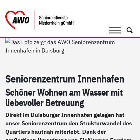
springen
AWO Bezirksverband Niederrhein e.V. 
Link zu Home
Suche
Such
Se­nio­ren­zen­trum In­nen­ha­fen
Sc­hö­ner Woh­nen am Was­ser mit
lie­be­vol­ler Be­t­reu­ung
Direkt im Duisburger Innenhafen gelegen hat
unser Seniorenzentrum den Strukturwandel des
Quartiers hautnah miterlebt. Dank der