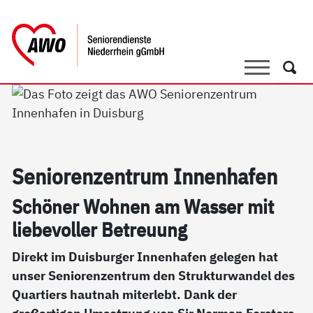
springen
AWO Bezirksverband Niederrhein e.V. 
Link zu Home
Suche
Such
Se­nio­ren­zen­trum In­nen­ha­fen
Sc­hö­ner Woh­nen am Was­ser mit
lie­be­vol­ler Be­t­reu­ung
Direkt im Duisburger Innenhafen gelegen hat
unser Seniorenzentrum den Strukturwandel des
Quartiers hautnah miterlebt. Dank der