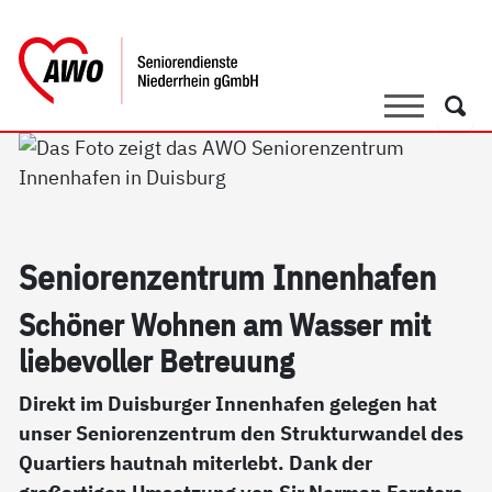
springen
AWO Bezirksverband Niederrhein e.V. 
Link zu Home
Suche
Such
Se­nio­ren­zen­trum In­nen­ha­fen
Sc­hö­ner Woh­nen am Was­ser mit
lie­be­vol­ler Be­t­reu­ung
Direkt im Duisburger Innenhafen gelegen hat
unser Seniorenzentrum den Strukturwandel des
Quartiers hautnah miterlebt. Dank der