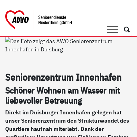
springen
AWO Bezirksverband Niederrhein e.V. 
Link zu Home
Suche
Such
Se­nio­ren­zen­trum In­nen­ha­fen
Sc­hö­ner Woh­nen am Was­ser mit
lie­be­vol­ler Be­t­reu­ung
Direkt im Duisburger Innenhafen gelegen hat
unser Seniorenzentrum den Strukturwandel des
Quartiers hautnah miterlebt. Dank der