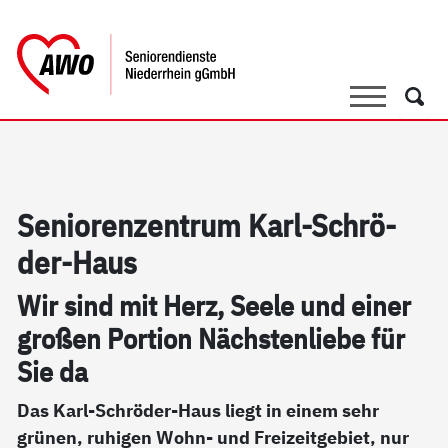
springen
AWO Bezirksverband Niederrhein e.V. 
Link zu Home
Suche
Such
Se­nio­ren­zen­trum Karl-Schrö­
der-Haus
Wir sind mit Herz, See­le und ei­ner
gro­ßen Por­ti­on Nächs­ten­lie­be für
Sie da
Das Karl-Schröder-Haus liegt in einem sehr
grünen, ruhigen Wohn- und Freizeitgebiet, nur