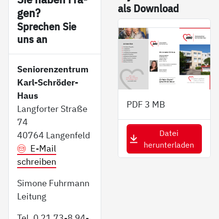
als Down­load
gen?
Sp­re­chen Sie
uns an
Seniorenzentrum
Karl-Schröder-
Haus
PDF
3 MB
Langforter Straße
74
Datei
40764 Langenfeld
herunterladen
E-Mail
schreiben
Simone Fuhrmann
Leitung
Tel. 0 21 73-8 94-