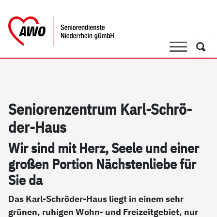
springen
AWO Bezirksverband Niederrhein e.V. 
Link zu Home
Suche
Such
Se­nio­ren­zen­trum Karl-Schrö­
der-Haus
Wir sind mit Herz, See­le und ei­ner
gro­ßen Por­ti­on Nächs­ten­lie­be für
Sie da
Das Karl-Schröder-Haus liegt in einem sehr
grünen, ruhigen Wohn- und Freizeitgebiet, nur