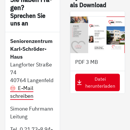
als Down­load
gen?
Sp­re­chen Sie
uns an
Seniorenzentrum
Karl-Schröder-
Haus
PDF
3 MB
Langforter Straße
74
Datei
40764 Langenfeld
herunterladen
E-Mail
schreiben
Simone Fuhrmann
Leitung
Tel. 0 21 73-8 94-