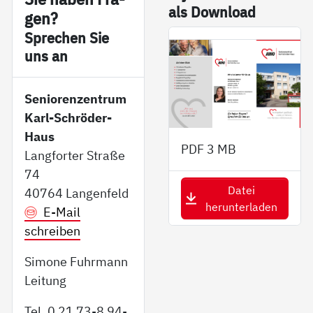
als Down­load
gen?
Sp­re­chen Sie
uns an
Seniorenzentrum
Karl-Schröder-
Haus
PDF
3 MB
Langforter Straße
74
Datei
40764 Langenfeld
herunterladen
E-Mail
schreiben
Simone Fuhrmann
Leitung
Tel. 0 21 73-8 94-