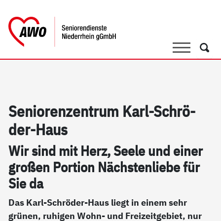
springen
AWO Bezirksverband Niederrhein e.V. 
Link zu Home
Suche
Such
Se­nio­ren­zen­trum Karl-Schrö­
der-Haus
Wir sind mit Herz, See­le und ei­ner
gro­ßen Por­ti­on Nächs­ten­lie­be für
Sie da
Das Karl-Schröder-Haus liegt in einem sehr
grünen, ruhigen Wohn- und Freizeitgebiet, nur