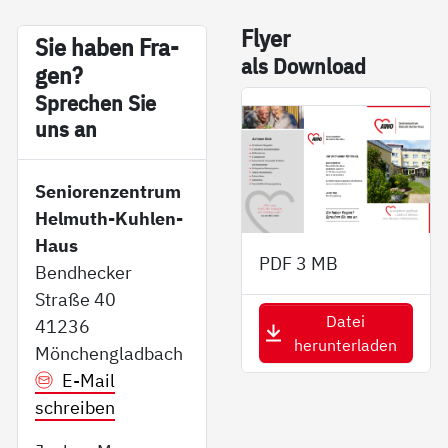
Fly­er
Sie ha­ben Fra­
als Down­load
gen?
Sp­re­chen Sie
uns an
Seniorenzentrum
Helmuth-Kuhlen-
Haus
PDF
3 MB
Bendhecker
Straße 40
Datei
41236
herunterladen
Mönchengladbach
E-Mail
schreiben