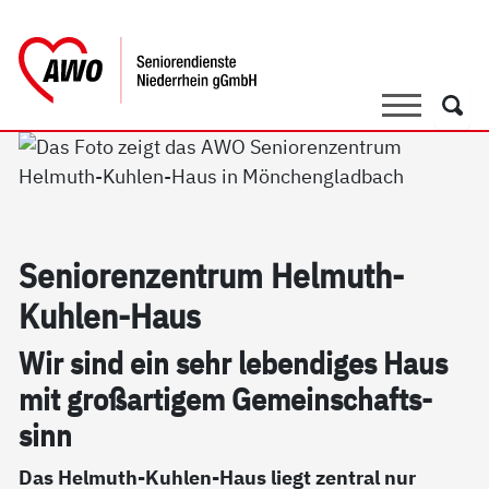
springen
AWO Bezirksverband Niederrhein e.V.
Link zu Home
Suche
Such
Se­nio­ren­zen­trum Hel­muth-
Kuh­len-Haus
Wir sind ein sehr le­ben­di­ges Haus
mit großar­ti­gem Ge­mein­schafts­
sinn
Das Helmuth-Kuhlen-Haus liegt zentral nur