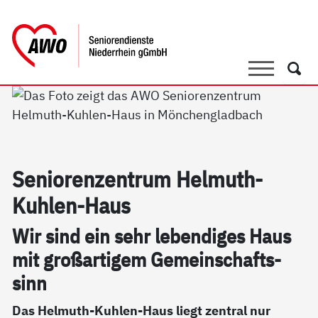
springen
AWO Bezirksverband Niederrhein e.V.
Link zu Home
Suche
Such
Se­nio­ren­zen­trum Hel­muth-
Kuh­len-Haus
Wir sind ein sehr le­ben­di­ges Haus
mit großar­ti­gem Ge­mein­schafts­
sinn
Das Helmuth-Kuhlen-Haus liegt zentral nur