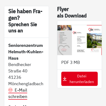
Fly­er
Sie ha­ben Fra­
als Down­load
gen?
Sp­re­chen Sie
uns an
Seniorenzentrum
Helmuth-Kuhlen-
Haus
PDF
3 MB
Bendhecker
Straße 40
Datei
41236
herunterladen
Mönchengladbach
E-Mail
schreiben