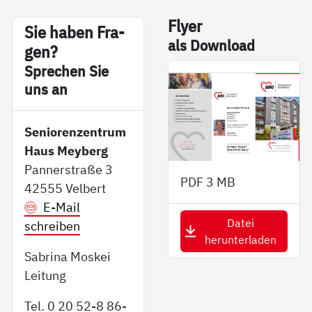
Fly­er
Sie ha­ben Fra­
als Down­load
gen?
Sp­re­chen Sie
uns an
Seniorenzentrum
Haus Meyberg
Pannerstraße 3
PDF
3 MB
42555 Velbert
E-Mail
Datei
schreiben
herunterladen
Sabrina Moskei
Leitung
Tel. 0 20 52-8 86-