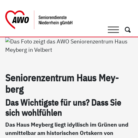
springen
AWO Bezirksverband Niederrhein e.V. 
Link zu Home
Suche
Such
Se­nio­ren­zen­trum Haus Mey­
berg
Das Wich­tigs­te für uns? Dass Sie
sich wohl­füh­len
Das Haus Meyberg liegt idyllisch im Grünen und
unmittelbar am historischen Ortskern von