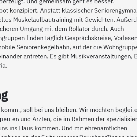
überzeugt. Und gemeinsam geht es besser.
ot konzipiert. Anstatt klassischer Seniorengymna
zieltes Muskelaufbautraining mit Gewichten. Auße
icheren Umgang mit dem Rollator durch. Auch
hngruppen finden täglich Gesprächskreise, Vorlese
 mobile Seniorenkegelbahn, auf der die Wohngrupp
inander antreten. Es gibt Musikveranstaltungen, 
ia.
ng
 kommt, soll bei uns bleiben. Wir möchten begleit
peuten und Ärzten, die im Rahmen der spezialisie
 uns ins Haus kommen. Und mit ehrenamtlichen