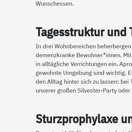
Wunschessen.
Ta­ges­struk­tur un
In drei Wohnbereichen beherbergen 
demenzkranke Bewohner*innen. Mit t
in alltägliche Verrichtungen ein. Ap
gewohnte Umgebung sind wichtig. Ebe
den Alltag hinter sich zu lassen: b
unserer großen Silvester-Party oder
Sturz­pro­phy­la­xe u