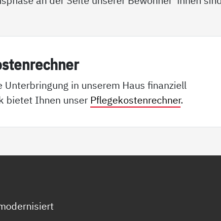
bensphase an der Seite unserer Bewohner*innen sind
os­ten­rech­ner
e Unterbringung in unserem Haus finanziell
k bietet Ihnen unser
Pflegekostenrechner
.
modernisiert