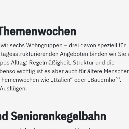
d The­men­wo­chen
wir sechs Wohngruppen – drei davon speziell für
agesstrukturierenden Angeboten binden wir Sie 
ropos Alltag: Regelmäßigkeit, Struktur und die
nso wichtig ist es aber auch für ältere Menschen
ei Themenwochen wie „Italien“ oder „Bauernhof“,
 Ausflügen.
nd Se­nio­ren­ke­gel­bahn