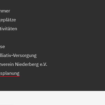
immer
geplätze
tivitäten
sse
lliativ-Versorgung
verein Niederberg e.V.
gsplanung