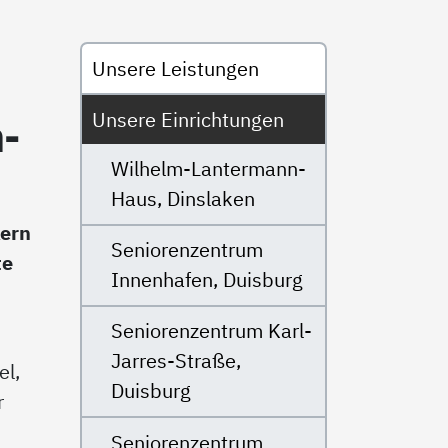
Untermenü
Unsere Leistungen
Unsere Einrichtungen
h­
Wilhelm-Lantermann-
Haus, Dinslaken
kern
Seniorenzentrum
te
Innenhafen, Duisburg
Seniorenzentrum Karl-
Jarres-Straße,
el,
Duisburg
r
Seniorenzentrum