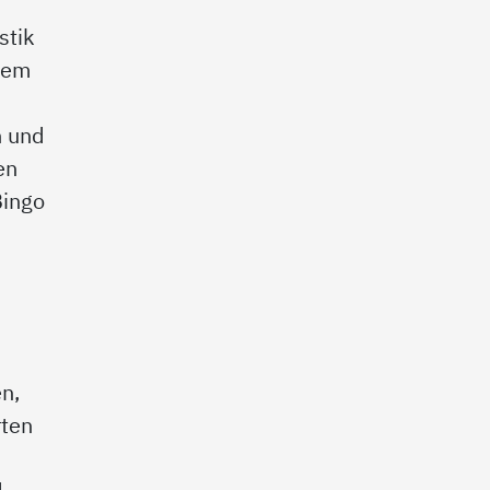
stik
rdem
n und
en
Bingo
en,
rten