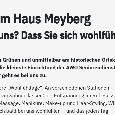
trum Haus Mey­berg
 uns? Dass Sie sich wohl­fü
im Grünen und unmittelbar am historischen Orts
die kleinste Einrichtung der AWO Seniorendiens
 geht es bei uns zu.
ere „Wohlfühltage“. An verschiedenen Stationen
 verwöhnen lassen: bei Entspannung im Ruhesess
Massage, Maniküre, Make-up und Haar-Styling. Wi
ch bald bei uns wohlfühlen – und das jeden Tag.