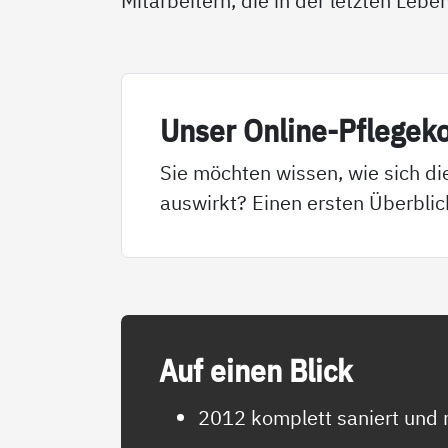
Mitarbeitern, die in der letzten Le
Un­ser On­li­ne-Pf­le­ge­k
Sie möchten wissen, wie sich di
auswirkt? Einen ersten Überblic
Auf ei­nen Blick
2012 komplett saniert und 