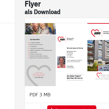
Fly­er
als Down­load
PDF
3 MB