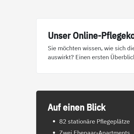
Un­ser On­li­ne-Pf­le­ge­k
Sie möchten wissen, wie sich di
auswirkt? Einen ersten Überblic
Auf ei­nen Blick
82 stationäre Pflegeplätze
Zwei Ehepaar-Apartments