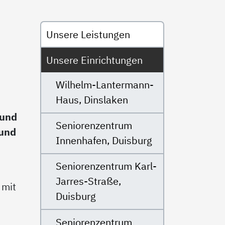
Untermenü
s
Unsere Leistungen
Unsere Einrichtungen
Wilhelm-Lantermann-
Haus, Dinslaken
 und
Seniorenzentrum
 und
Innenhafen, Duisburg
Seniorenzentrum Karl-
Jarres-Straße,
 mit
Duisburg
Seniorenzentrum