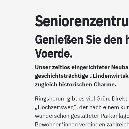
Se­nio­ren­zen­t
Ge­nie­ßen Sie den he
Vo­er­de.
Unser zeitlos eingerichteter Neub
geschichtsträchtige „Lindenwirtsk
zugleich historischen Charme.
Ringsherum gibt es viel Grün. Direkt
„Hochzeitsweg“, der nach einem ku
wunderschön gestalteter Parkanlage
Bewohner*innen verbinden zahlreich