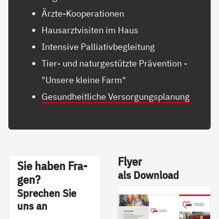
Ärzte-Kooperationen
Hausarztvisiten im Haus
Intensive Palliativbegleitung
Tier- und naturgestützte Prävention -
"Unsere kleine Farm"
Gesundheitliche Versorgungsplanung
Fly­er
Sie ha­ben Fra­
als Down­load
gen?
Sp­re­chen Sie
uns an