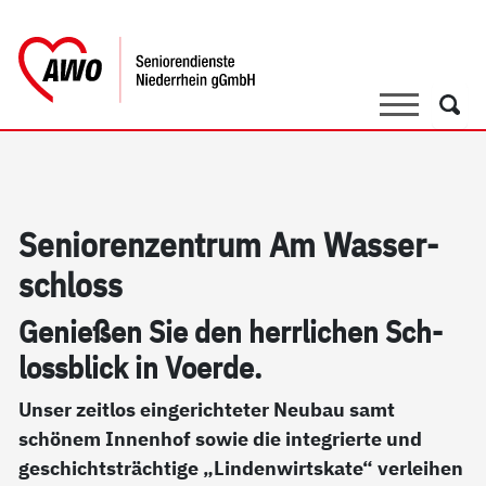
springen
AWO Bezirksverband Niederrhein e.V. 
Link zu Home
Suche
Such
Se­nio­ren­zen­trum Am Was­ser­
sch­loss
Ge­nie­ßen Sie den herr­li­chen Sch­
loss­blick in Vo­er­de.
Unser zeitlos eingerichteter Neubau samt
schönem Innenhof sowie die integrierte und
geschichtsträchtige „Lindenwirtskate“ verleihen