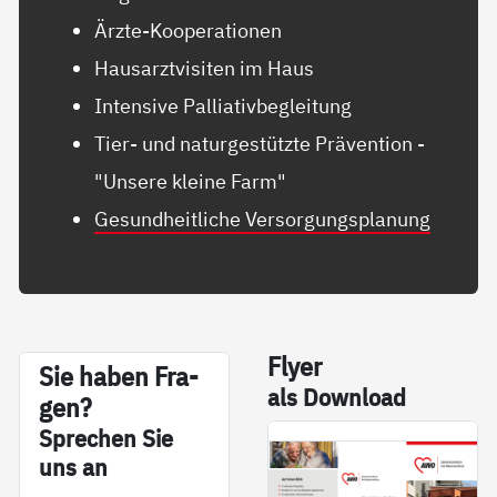
Ärzte-Kooperationen
Hausarztvisiten im Haus
Intensive Palliativbegleitung
Tier- und naturgestützte Prävention -
"Unsere kleine Farm"
Gesundheitliche Versorgungsplanung
Fly­er
Sie ha­ben Fra­
als Down­load
gen?
Sp­re­chen Sie
uns an