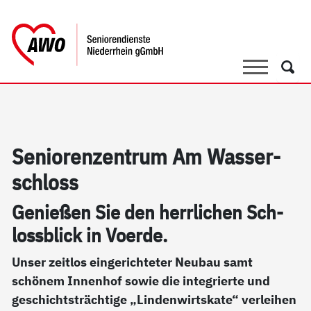
springen
AWO Bezirksverband Niederrhein e.V. 
Link zu Home
Suche
Such
Se­nio­ren­zen­trum Am Was­ser­
sch­loss
Ge­nie­ßen Sie den herr­li­chen Sch­
loss­blick in Vo­er­de.
Unser zeitlos eingerichteter Neubau samt
schönem Innenhof sowie die integrierte und
geschichtsträchtige „Lindenwirtskate“ verleihen