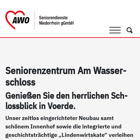
springen
AWO Bezirksverband Niederrhein e.V. 
Link zu Home
Suche
Such
Se­nio­ren­zen­trum Am Was­ser­
sch­loss
Ge­nie­ßen Sie den herr­li­chen Sch­
loss­blick in Vo­er­de.
Unser zeitlos eingerichteter Neubau samt
schönem Innenhof sowie die integrierte und
geschichtsträchtige „Lindenwirtskate“ verleihen