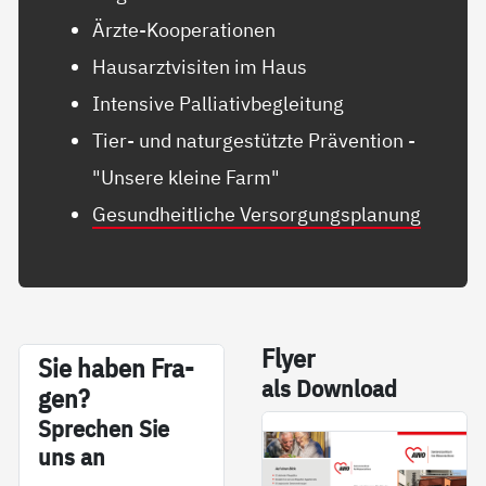
Ärzte-Kooperationen
Hausarztvisiten im Haus
Intensive Palliativbegleitung
Tier- und naturgestützte Prävention -
"Unsere kleine Farm"
Gesundheitliche Versorgungsplanung
Fly­er
Sie ha­ben Fra­
als Down­load
gen?
Sp­re­chen Sie
uns an