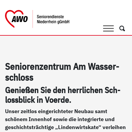
springen
AWO Bezirksverband Niederrhein e.V. 
Link zu Home
Suche
Such
Se­nio­ren­zen­trum Am Was­ser­
sch­loss
Ge­nie­ßen Sie den herr­li­chen Sch­
loss­blick in Vo­er­de.
Unser zeitlos eingerichteter Neubau samt
schönem Innenhof sowie die integrierte und
geschichtsträchtige „Lindenwirtskate“ verleihen