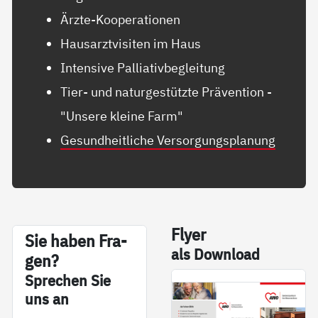
Ärzte-Kooperationen
Hausarztvisiten im Haus
Intensive Palliativbegleitung
Tier- und naturgestützte Prävention -
"Unsere kleine Farm"
Gesundheitliche Versorgungsplanung
Fly­er
Sie ha­ben Fra­
als Down­load
gen?
Sp­re­chen Sie
uns an