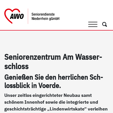
springen
AWO Bezirksverband Niederrhein e.V. 
Link zu Home
Suche
Such
Se­nio­ren­zen­trum Am Was­ser­
sch­loss
Ge­nie­ßen Sie den herr­li­chen Sch­
loss­blick in Vo­er­de.
Unser zeitlos eingerichteter Neubau samt
schönem Innenhof sowie die integrierte und
geschichtsträchtige „Lindenwirtskate“ verleihen