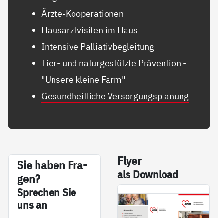
Ärzte-Kooperationen
Hausarztvisiten im Haus
Intensive Palliativbegleitung
Tier- und naturgestützte Prävention -
"Unsere kleine Farm"
Gesundheitliche Versorgungsplanung
Fly­er
Sie ha­ben Fra­
als Down­load
gen?
Sp­re­chen Sie
uns an