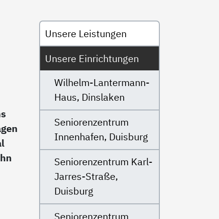
Untermenü
Unsere Leistungen
Unsere Einrichtungen
Wilhelm-Lantermann-
Haus, Dinslaken
ms
Seniorenzentrum
agen
Innenhafen, Duisburg
l
uhn
Seniorenzentrum Karl-
Jarres-Straße,
Duisburg
Seniorenzentrum