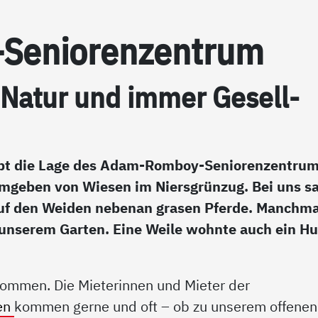
e­nio­ren­zen­trum
 Na­tur und im­mer Ge­sell­
bt die Lage des Adam-Romboy-Seniorenzentru
 umgeben von Wiesen im Niersgrünzug. Bei uns s
Auf den Weiden nebenan grasen Pferde. Manchma
 unserem Garten. Eine Weile wohnte auch ein H
.
kommen. Die Mieterinnen und Mieter der
en
kommen gerne und oft – ob zu unserem offenen