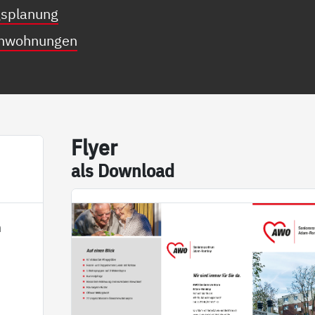
gsplanung
enwohnungen
Fly­er
als Down­load
m