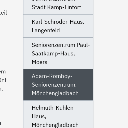
Stadt Kamp-Lintort
eil
Karl-Schröder-Haus,
Langenfeld
Seniorenzentrum Paul-
Saatkamp-Haus,
Moers
lem
Adam-Romboy-
ünf
Seniorenzentrum,
h,
Mönchengladbach
Helmuth-Kuhlen-
Haus,
n
Mönchengladbach