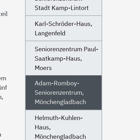
Stadt Kamp-Lintort
eil
Karl-Schröder-Haus,
Langenfeld
Seniorenzentrum Paul-
Saatkamp-Haus,
Moers
lem
Adam-Romboy-
ünf
Seniorenzentrum,
h,
Mönchengladbach
Helmuth-Kuhlen-
Haus,
n
Mönchengladbach