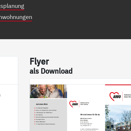
gsplanung
enwohnungen
Fly­er
als Down­load
m