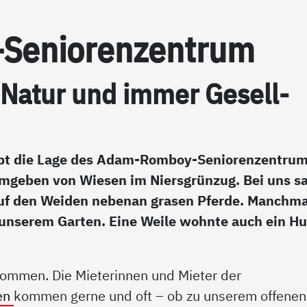
e­nio­ren­zen­trum
 Na­tur und im­mer Ge­sell­
bt die Lage des Adam-Romboy-Seniorenzentru
 umgeben von Wiesen im Niersgrünzug. Bei uns s
Auf den Weiden nebenan grasen Pferde. Manchma
 unserem Garten. Eine Weile wohnte auch ein H
.
kommen. Die Mieterinnen und Mieter der
en
kommen gerne und oft – ob zu unserem offenen