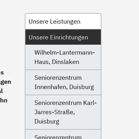
Untermenü
Unsere Leistungen
Unsere Einrichtungen
Wilhelm-Lantermann-
Haus, Dinslaken
ms
Seniorenzentrum
agen
Innenhafen, Duisburg
l
uhn
Seniorenzentrum Karl-
Jarres-Straße,
Duisburg
Seniorenzentrum