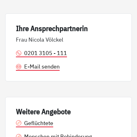
Ih­re An­sp­rech­part­ne­rin
Frau Nicola Völckel
0201 3105 - 111
E-Mail senden
Wei­te­re An­ge­bo­te
Geflüchtete
Menschen mit Behinderung