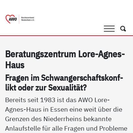
springen
AWO Bezirksverband Niederrhein e.V. 
Link zu Home
Suche
Such
Be­ra­tungs­zen­trum Lo­re-Ag­nes-
Haus
Fra­gen im Schwan­ger­schafts­kon­f­
likt oder zur Se­xua­li­tät?
Bereits seit 1983 ist das AWO Lore-
Agnes-Haus in Essen eine weit über die
Grenzen des Niederrheins bekannte
Anlaufstelle für alle Fragen und Probleme