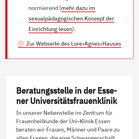
normierend (
mehr dazu im
sexualpädagogischen Konzept der
Einrichtung lesen
).
Zur Webseite des Lore-Agnes-Hauses
Be­ra­tungs­s­tel­le in der Es­se­
ner Uni­ver­si­täts­frau­en­k­li­nik
In unserer Nebenstelle im Zentrum für
Frauenheilkunde der Uni-Klinik Essen
beraten wir Frauen, Männer und Paare zu
allen Fragen, die eine Schwangerschaft,