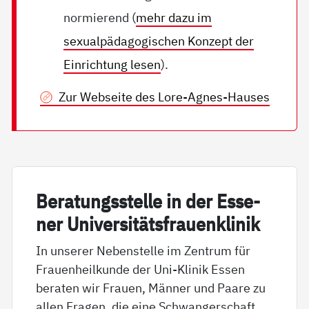
normierend (
mehr dazu im
sexualpädagogischen Konzept der
Einrichtung lesen
).
Zur Webseite des Lore-Agnes-Hauses
Be­ra­tungs­s­tel­le in der Es­se­
ner Uni­ver­si­täts­frau­en­k­li­nik
In unserer Nebenstelle im Zentrum für
Frauenheilkunde der Uni-Klinik Essen
beraten wir Frauen, Männer und Paare zu
allen Fragen, die eine Schwangerschaft,