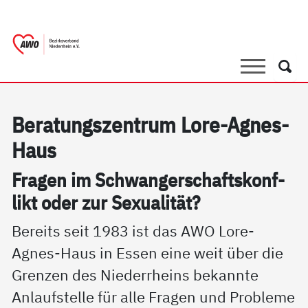
springen
AWO Bezirksverband Niederrhein e.V. 
Link zu Home
Suche
Such
Be­ra­tungs­zen­trum Lo­re-Ag­nes-
Haus
Fra­gen im Schwan­ger­schafts­kon­f­
likt oder zur Se­xua­li­tät?
Bereits seit 1983 ist das AWO Lore-
Agnes-Haus in Essen eine weit über die
Grenzen des Niederrheins bekannte
Anlaufstelle für alle Fragen und Probleme