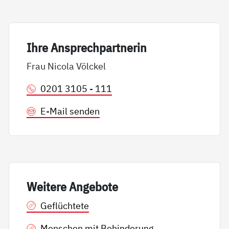
Ih­re An­sp­rech­part­ne­rin
Frau Nicola Völckel
0201 3105 - 111
E-Mail senden
Wei­te­re An­ge­bo­te
Geflüchtete
Menschen mit Behinderung