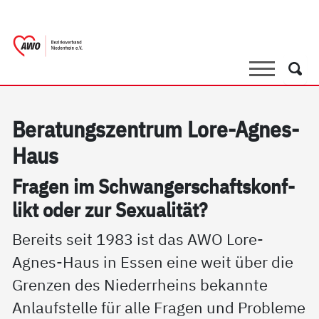
springen
AWO Bezirksverband Niederrhein e.V. 
Link zu Home
Suche
Such
Be­ra­tungs­zen­trum Lo­re-Ag­nes-
Haus
Fra­gen im Schwan­ger­schafts­kon­f­
likt oder zur Se­xua­li­tät?
Bereits seit 1983 ist das AWO Lore-
Agnes-Haus in Essen eine weit über die
Grenzen des Niederrheins bekannte
Anlaufstelle für alle Fragen und Probleme