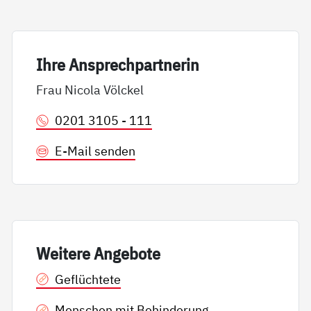
Ih­re An­sp­rech­part­ne­rin
Frau Nicola Völckel
0201 3105 - 111
E-Mail senden
Wei­te­re An­ge­bo­te
Geflüchtete
Menschen mit Behinderung