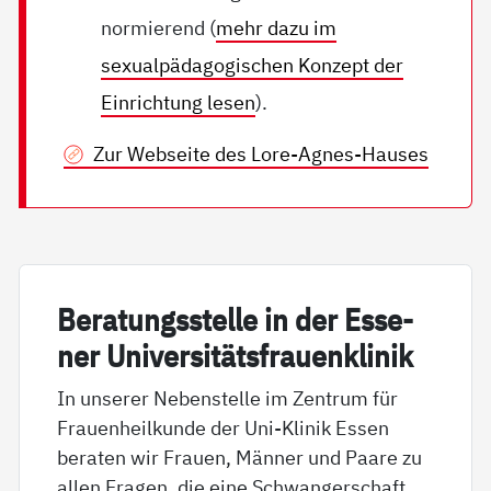
normierend (
mehr dazu im
sexualpädagogischen Konzept der
Einrichtung lesen
).
Zur Webseite des Lore-Agnes-Hauses
Be­ra­tungs­s­tel­le in der Es­se­
ner Uni­ver­si­täts­frau­en­k­li­nik
In unserer Nebenstelle im Zentrum für
Frauenheilkunde der Uni-Klinik Essen
beraten wir Frauen, Männer und Paare zu
allen Fragen, die eine Schwangerschaft,