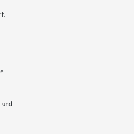
f.
he
e
t und