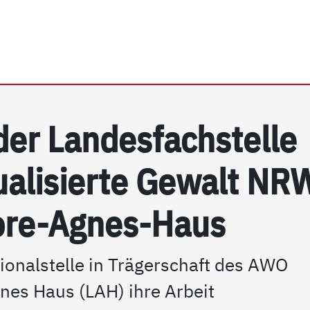
rrhein e.V. | PSG NRW
 der Lan­des­fach­s­tel­le
xua­li­sier­te Ge­walt NR
­re-Ag­nes-Haus
ionalstelle in Trägerschaft des AWO
es Haus (LAH) ihre Arbeit