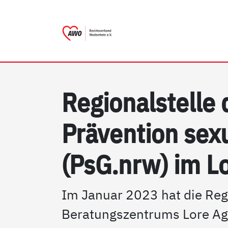
AWO Bezirksverband Niede
Link zu Home
Re­gio­nal­s­tel­le
Präv­en­ti­on se­
(PsG.nrw) im Lo
Im Januar 2023 hat die Reg
Beratungszentrums Lore Agn