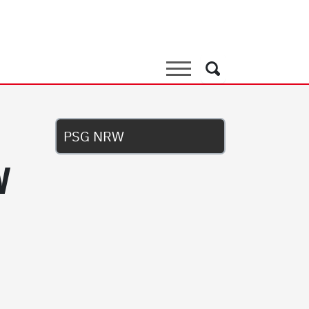
Suche
Suche
Untermenü
PSG NRW
W