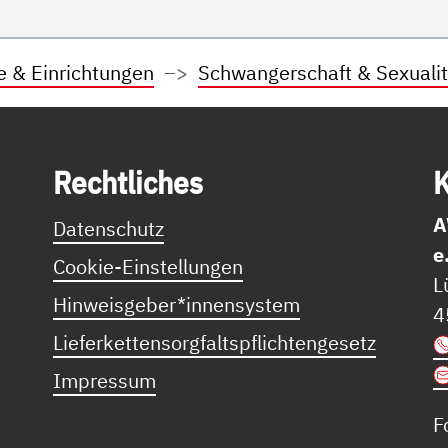
e & Einrichtungen
Schwangerschaft & Sexualit
Recht­li­ches
K
A
Datenschutz
e
Cookie-Einstellungen
L
Hinweisgeber*innensystem
4
Lieferkettensorgfaltspflichtengesetz
Impressum
F