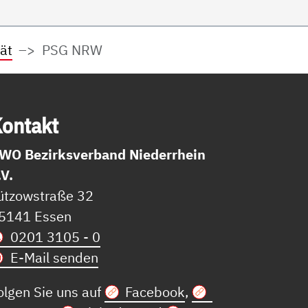
ät
PSG NRW
on­takt
WO Bezirksverband Niederrhein
.V.
ützowstraße 32
5141 Essen
0201 3105 - 0
E-Mail senden
olgen Sie uns auf
Facebook
,