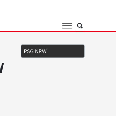
Suche
Suche
Untermenü
PSG NRW
W