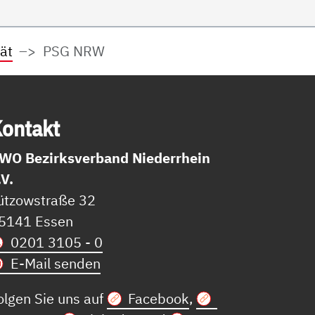
ät
PSG NRW
on­takt
WO Bezirksverband Niederrhein
.V.
ützowstraße 32
5141 Essen
0201 3105 - 0
E-Mail senden
olgen Sie uns auf
Facebook
,