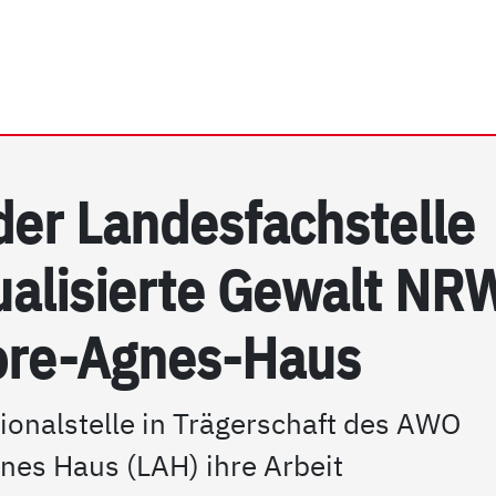
rrhein e.V. | PSG NRW
 der Lan­des­fach­s­tel­le
xua­li­sier­te Ge­walt NR
­re-Ag­nes-Haus
ionalstelle in Trägerschaft des AWO
es Haus (LAH) ihre Arbeit