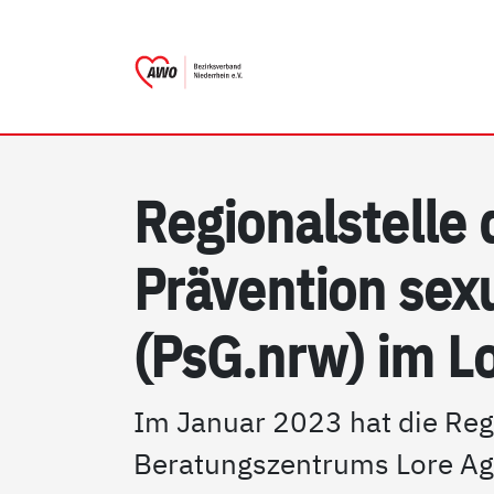
AWO Bezirksverband Niede
Link zu Home
Re­gio­nal­s­tel­le
Präv­en­ti­on se­
(PsG.nrw) im Lo
Im Januar 2023 hat die Reg
Beratungszentrums Lore Agn