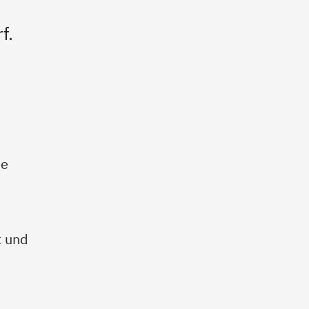
f.
he
e
t und