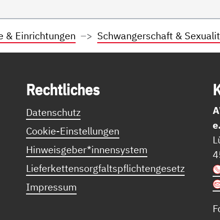
e & Einrichtungen
Schwangerschaft & Sexualit
Recht­li­ches
K
A
Datenschutz
e
Cookie-Einstellungen
L
Hinweisgeber*innensystem
4
Lieferkettensorgfaltspflichtengesetz
Impressum
F