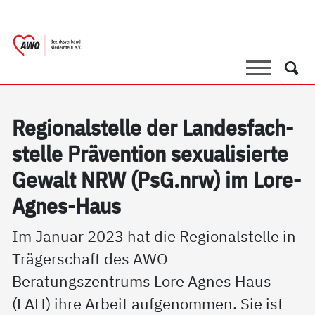
springen
AWO Bezirksverband Niederrhein e.V.
Link zu Home
Suche
Such
Re­gio­nal­s­tel­le der Lan­des­fach­
s­tel­le Präv­en­ti­on se­xua­li­sier­te
Ge­walt NRW (PsG.nrw) im Lo­re-
Ag­nes-Haus
Im Januar 2023 hat die Regionalstelle in
Trägerschaft des AWO
Beratungszentrums Lore Agnes Haus
(LAH) ihre Arbeit aufgenommen. Sie ist