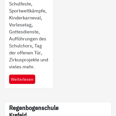
Schulfeste,
Sportwettkämpfe,
Kinderkarneval,
Vorlesetag,
Gottesdienste,
Aufführungen des
Schulchors, Tag
der offenen Tür,
Zirkusprojekte und
vieles mehr.
Weiterlesen
Re­gen­bo­gen­schu­le
Kre­feld