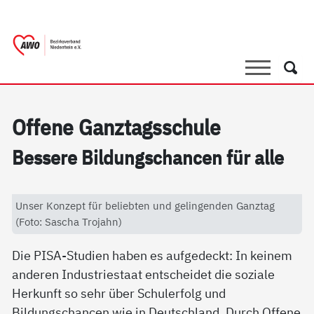
springen
AWO Bezirksverband Niederrhein e.V. 
Link zu Home
Suche
Such
Of­fe­ne Ganz­tags­schu­le
Bes­se­re Bil­dung­s­chan­cen für al­le
Unser Konzept für beliebten und gelingenden Ganztag
(Foto: Sascha Trojahn)
Die PISA-Studien haben es aufgedeckt: In keinem
anderen Industriestaat entscheidet die soziale
Herkunft so sehr über Schulerfolg und
Bildungschancen wie in Deutschland. Durch Offene