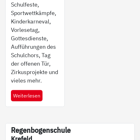
Schulfeste,
Sportwettkämpfe,
Kinderkarneval,
Vorlesetag,
Gottesdienste,
Aufführungen des
Schulchors, Tag
der offenen Tür,
Zirkusprojekte und
vieles mehr.
Weiterlesen
Re­gen­bo­gen­schu­le
Kre­feld