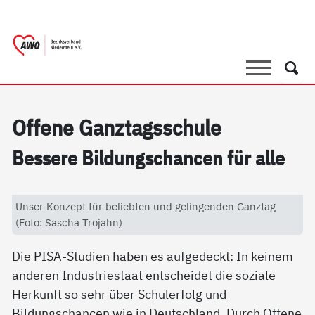
springen
AWO Bezirksverband Niederrhein e.V. 
Link zu Home
Suche
Such
Of­fe­ne Ganz­tags­schu­le
Bes­se­re Bil­dung­s­chan­cen für al­le
Unser Konzept für beliebten und gelingenden Ganztag
(Foto: Sascha Trojahn)
Die PISA-Studien haben es aufgedeckt: In keinem
anderen Industriestaat entscheidet die soziale
Herkunft so sehr über Schulerfolg und
Bildungschancen wie in Deutschland. Durch Offene