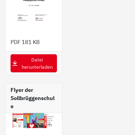
PDF
181 KB
Datei
herunterladen
Fly­er der
Sollbrüggenschul
e