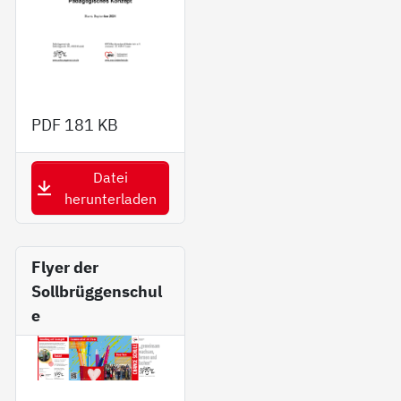
PDF
181 KB
Datei
herunterladen
Fly­er der
Sollbrüggenschul
e